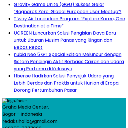
Gravity Game Unite (GGU) Sukses Gelar
“Ragnarok Zero: Global European User Meetup”!
T’way Air Luncurkan Program “Explore Korea, One
Destination at a Time”
UGREEN Luncurkan Solusi Pengisian Daya Baru
untuk Liburan Musim Panas yang Ringan dan
Bebas Repot
nubia Neo 5 GT Special Edition Meluncur dengan
Sistem Pendingin Aktif Berbasis Cairan dan Udara
yang Pertama di Kelasnya
Hisense Hadirkan Solusi Penyejuk Udara yang
Lebih Cerdas dan Praktis untuk Hunian di Eropa,
Dorong Pertumbuhan Pasar
Graha Media Center,
Bogor - Indonesia
redaksihallo@gmail.com