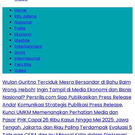
Home
Info Jateng
Nasional
Politik
Ekonomi
Lifestyle
Entertainment
Sport
Internasional
Pers Rilis
Video
Wulan Guritno Terciduk Mesra Bersandar di Bahu Baim
Wong, Heboh!
Ingin Tampil di Media Ekonomi dan Bisnis
Nasional? Persrilis.com Siap Publikasikan Press Release
Anda!
Komunikasi Strategis Publikasi Press Release,
Kunci UMKM Memenangkan Perhatian Media dan
Pasar
PHK Capai 26 Ribu Kasus hingga Mei 2025: Jawa
Tengah, Jakarta, dan Riau Paling Terdampak
Evaluasi 5
Tahunan CEPA dan Isu Mineral Kritis dalam Diplomasi