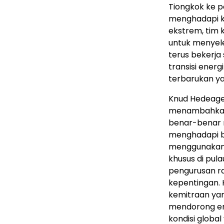
Tiongkok ke p
menghadapi ko
ekstrem, tim 
untuk menyele
terus bekerja
transisi ener
terbarukan yan
Knud Hedeage
menambahkan,
benar-benar 
menghadapi be
menggunakan
khusus di pul
pengurusan ra
kepentingan. 
kemitraan yan
mendorong ene
kondisi globa