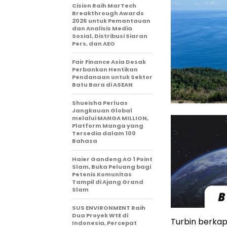
Cision Raih MarTech
Breakthrough Awards
2026 untuk Pemantauan
dan Analisis Media
Sosial, Distribusi Siaran
Pers, dan AEO
Fair Finance Asia Desak
Perbankan Hentikan
Pendanaan untuk Sektor
Batu Bara di ASEAN
Shueisha Perluas
Jangkauan Global
melalui MANGA MILLION,
Platform Manga yang
Tersedia dalam 100
Bahasa
Haier Gandeng AO 1 Point
Slam, Buka Peluang bagi
Petenis Komunitas
Tampil di Ajang Grand
Slam
SUS ENVIRONMENT Raih
Dua Proyek WtE di
Turbin berkap
Indonesia, Percepat