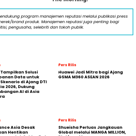
mendukung program manajemen reputasi melalui publikasi press
n merek/brand produk. Manajemen reputasi juga penting bagi
itisi, pengusaha, selebriti dan tokoh publik.
s
Pers Rilis
 Tampilkan Solusi
Huawei Jadi Mitra bagi Ajang
panan Data untuk
GSMA M360 ASEAN 2026
 Skenario di Ajang DTI
ia 2026, Dukung
angan AI di Asia
ra
s
Pers Rilis
nance Asia Desak
Shueisha Perluas Jangkauan
kan Hentikan
Global melalui MANGA MILLION,