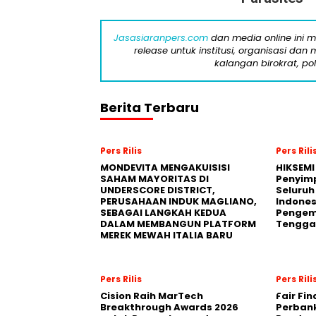
Jasasiaranpers.com
dan media online ini 
release untuk institusi, organisasi da
kalangan birokrat, pol
Berita Terbaru
Pers Rilis
Pers Rili
MONDEVITA MENGAKUISISI
HIKSEMI
SAHAM MAYORITAS DI
Penyim
UNDERSCORE DISTRICT,
Seluruh
PERUSAHAAN INDUK MAGLIANO,
Indones
SEBAGAI LANGKAH KEDUA
Pengemb
DALAM MEMBANGUN PLATFORM
Tengga
MEREK MEWAH ITALIA BARU
Pers Rilis
Pers Rili
Cision Raih MarTech
Fair Fi
Breakthrough Awards 2026
Perban