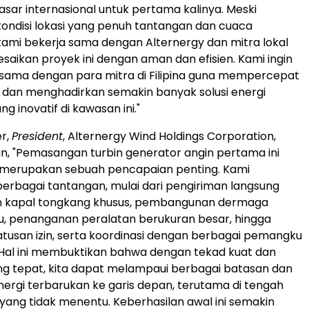
asar internasional untuk pertama kalinya. Meski
ndisi lokasi yang penuh tantangan dan cuaca
kami bekerja sama dengan Alternergy dan mitra lokal
saikan proyek ini dengan aman dan efisien. Kami ingin
 sama dengan para mitra di Filipina guna mempercepat
gi dan menghadirkan semakin banyak solusi energi
g inovatif di kawasan ini."
r,
President
, Alternergy Wind Holdings Corporation,
 "Pemasangan turbin generator angin pertama ini
merupakan sebuah pencapaian penting. Kami
rbagai tantangan, mulai dari pengiriman langsung
 kapal tongkang khusus, pembangunan dermaga
au, penanganan peralatan berukuran besar, hingga
tusan izin, serta koordinasi dengan berbagai pemangku
Hal ini membuktikan bahwa dengan tekad kuat dan
g tepat, kita dapat melampaui berbagai batasan dan
rgi terbarukan ke garis depan, terutama di tengah
l yang tidak menentu. Keberhasilan awal ini semakin