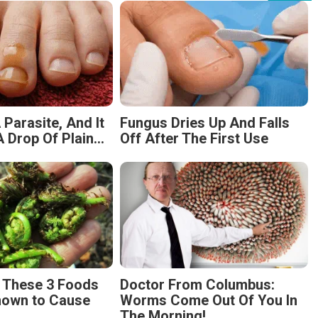
 Parasite, And It
Fungus Dries Up And Falls
 Drop Of Plain...
Off After The First Use
g These 3 Foods
Doctor From Columbus:
nown to Cause
Worms Come Out Of You In
The Morning!