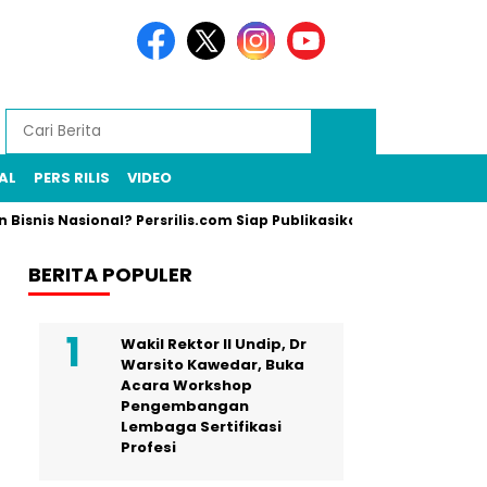
AL
PERS RILIS
VIDEO
 Bisnis Nasional? Persrilis.com Siap Publikasikan Press Release A
BERITA POPULER
Wakil Rektor II Undip, Dr
Warsito Kawedar, Buka
Acara Workshop
Pengembangan
Lembaga Sertifikasi
Profesi