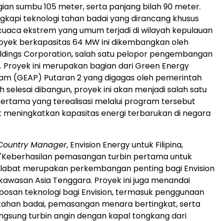
gian sumbu 105 meter, serta panjang bilah 90 meter.
engkapi teknologi tahan badai yang dirancang khusus
 cuaca ekstrem yang umum terjadi di wilayah kepulauan
Proyek berkapasitas 64 MW ini dikembangkan oleh
ldings Corporation, salah satu pelopor pengembangan
na. Proyek ini merupakan bagian dari Green Energy
am (GEAP) Putaran 2 yang digagas oleh pemerintah
lah selesai dibangun, proyek ini akan menjadi salah satu
ertama yang terealisasi melalui program tersebut
t meningkatkan kapasitas energi terbarukan di negara
Country Manager
, Envision Energy untuk Filipina,
"Keberhasilan pemasangan turbin pertama untuk
Alabat merupakan perkembangan penting bagi Envision
n kawasan Asia Tenggara. Proyek ini juga menandai
bosan teknologi bagi Envision, termasuk penggunaan
 tahan badai, pemasangan menara bertingkat, serta
ngsung turbin angin dengan kapal tongkang dari