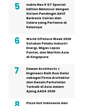
nubia Neo 5 GT Special
Edition Meluncur dengan
Sistem Pendingin Aktif
Berbasis Cairan dan
Udara yang Pertama di
Kelasnya
World Offshore Week 2026
Satukan Pelaku Industri
Energi, Migas Lepas
Pantai, dan Maritim Asia
di Singapura
Dewan Architects +
Engineers Raih Dua Gelar
sebagai Firma Arsitektur
dan Desain Perhotelan
Terbaik di Asia dalam
Ajang AADA 2026
Pizza Hut Indonesia dan