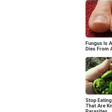
Fungus Is A
Dies From A
Stop Eatin
That Are K
Parasites