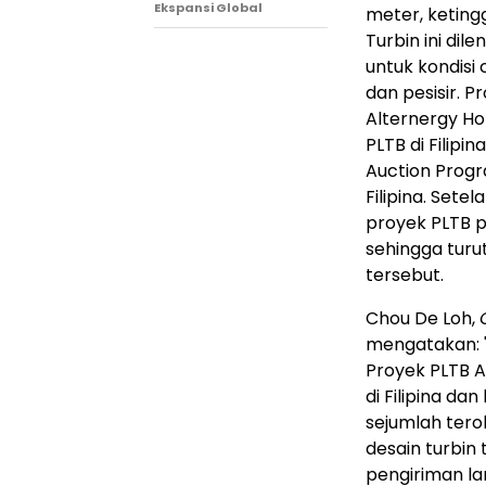
Ekspansi Global
meter, keting
Turbin ini dil
untuk kondisi
dan pesisir. 
Alternergy Ho
PLTB di Filipi
Auction Progr
Filipina. Sete
proyek PLTB p
sehingga turu
tersebut.
Chou De Loh,
mengatakan: 
Proyek PLTB 
di Filipina da
sejumlah tero
desain turbin
pengiriman la