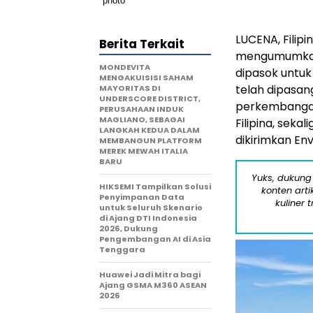
LUCENA, Filipi
Berita Terkait
mengumumkan,
MONDEVITA
dipasok untuk
MENGAKUISISI SAHAM
telah dipasang
MAYORITAS DI
UNDERSCORE DISTRICT,
perkembangan
PERUSAHAAN INDUK
MAGLIANO, SEBAGAI
Filipina, seka
LANGKAH KEDUA DALAM
dikirimkan Env
MEMBANGUN PLATFORM
MEREK MEWAH ITALIA
BARU
Yuks, dukung
HIKSEMI Tampilkan Solusi
konten arti
Penyimpanan Data
kuliner 
untuk Seluruh Skenario
di Ajang DTI Indonesia
2026, Dukung
Pengembangan AI di Asia
Tenggara
Huawei Jadi Mitra bagi
Ajang GSMA M360 ASEAN
2026