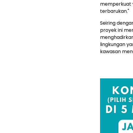
memperkuat v
terbarukan."
Seiring denga
proyek ini m
menghadirkan 
lingkungan ya
kawasan menuj