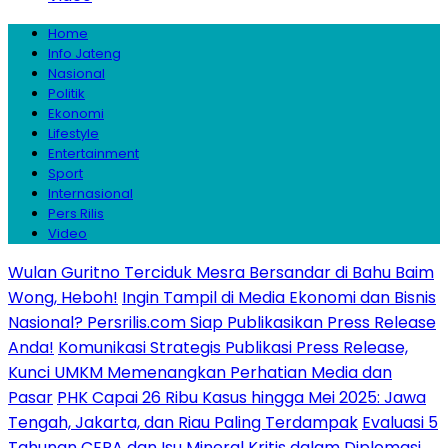
Home
Info Jateng
Nasional
Politik
Ekonomi
Lifestyle
Entertainment
Sport
Internasional
Pers Rilis
Video
Wulan Guritno Terciduk Mesra Bersandar di Bahu Baim
Wong, Heboh!
Ingin Tampil di Media Ekonomi dan Bisnis
Nasional? Persrilis.com Siap Publikasikan Press Release
Anda!
Komunikasi Strategis Publikasi Press Release,
Kunci UMKM Memenangkan Perhatian Media dan
Pasar
PHK Capai 26 Ribu Kasus hingga Mei 2025: Jawa
Tengah, Jakarta, dan Riau Paling Terdampak
Evaluasi 5
Tahunan CEPA dan Isu Mineral Kritis dalam Diplomasi