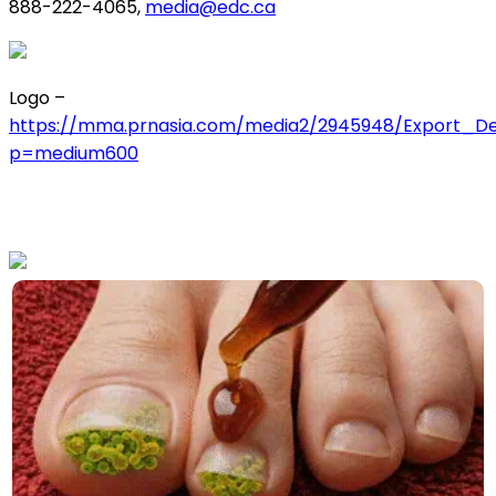
888-222-4065,
media@edc.ca
Logo –
https://mma.prnasia.com/media2/2945948/Export_
p=medium600