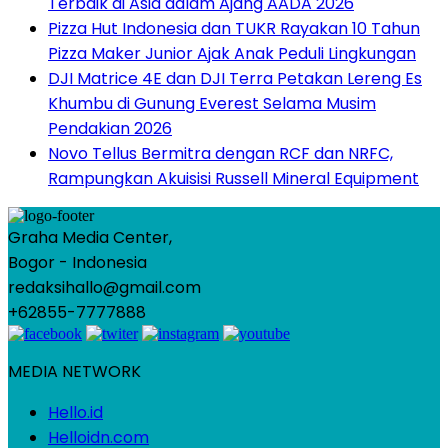
Terbaik di Asia dalam Ajang AADA 2026
Pizza Hut Indonesia dan TUKR Rayakan 10 Tahun
Pizza Maker Junior Ajak Anak Peduli Lingkungan
DJI Matrice 4E dan DJI Terra Petakan Lereng Es
Khumbu di Gunung Everest Selama Musim
Pendakian 2026
Novo Tellus Bermitra dengan RCF dan NRFC,
Rampungkan Akuisisi Russell Mineral Equipment
Graha Media Center,
Bogor - Indonesia
redaksihallo@gmail.com
+62855-7777888
MEDIA NETWORK
Hello.id
Helloidn.com