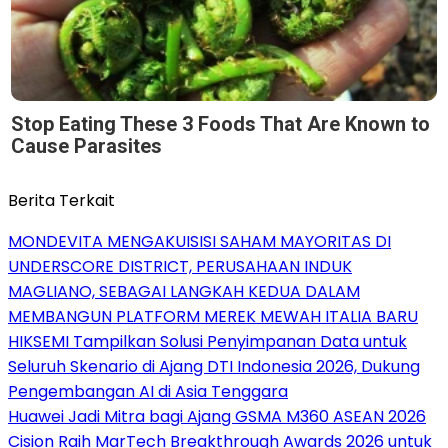
Stop Eating These 3 Foods That Are Known to
Cause Parasites
Berita Terkait
MONDEVITA MENGAKUISISI SAHAM MAYORITAS DI
UNDERSCORE DISTRICT, PERUSAHAAN INDUK
MAGLIANO, SEBAGAI LANGKAH KEDUA DALAM
MEMBANGUN PLATFORM MEREK MEWAH ITALIA BARU
HIKSEMI Tampilkan Solusi Penyimpanan Data untuk
Seluruh Skenario di Ajang DTI Indonesia 2026, Dukung
Pengembangan AI di Asia Tenggara
Huawei Jadi Mitra bagi Ajang GSMA M360 ASEAN 2026
Cision Raih MarTech Breakthrough Awards 2026 untuk