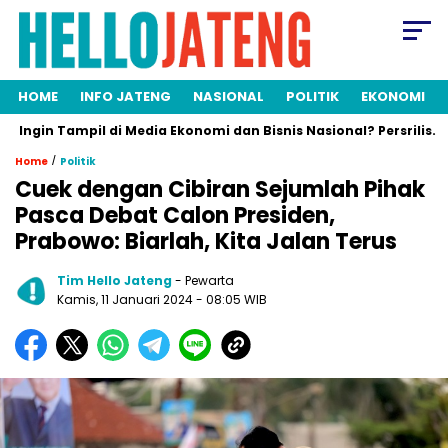
HOME
INFO JATENG
NASIONAL
POLITIK
EKONOMI
in Tampil di Media Ekonomi dan Bisnis Nasional? Persrilis.com Si
/
Home
Politik
Cuek dengan Cibiran Sejumlah Pihak
Pasca Debat Calon Presiden,
Prabowo: Biarlah, Kita Jalan Terus
Tim Hello Jateng
- Pewarta
Kamis, 11 Januari 2024
- 08:05 WIB