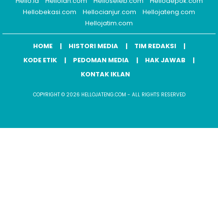
Hello.id
Helloidn.com
Helloseleb.com
Hellodepok.com
Hellobekasi.com
Hellocianjur.com
Hellojateng.com
Hellojatim.com
HOME
HISTORI MEDIA
TIM REDAKSI
KODE ETIK
PEDOMAN MEDIA
HAK JAWAB
KONTAK IKLAN
COPYRIGHT © 2026 HELLOJATENG.COM - ALL RIGHTS RESERVED