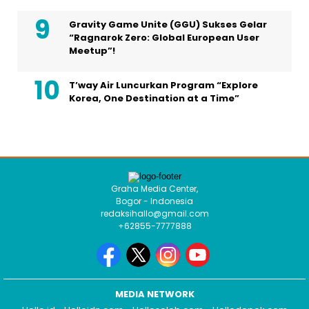
Gravity Game Unite (GGU) Sukses Gelar
“Ragnarok Zero: Global European User
Meetup”!
T’way Air Luncurkan Program “Explore
Korea, One Destination at a Time”
Graha Media Center,
Bogor - Indonesia
redaksihallo@gmail.com
+62855-7777888
MEDIA NETWORK