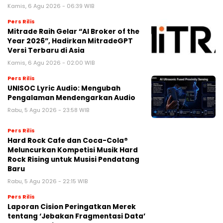
Kamis, 6 Agu 2026 - 06:39 WIB
Pers Rilis
Mitrade Raih Gelar “AI Broker of the
Year 2026”, Hadirkan MitradeGPT
Versi Terbaru di Asia
Kamis, 6 Agu 2026 - 02:00 WIB
Pers Rilis
UNISOC Lyric Audio: Mengubah
Pengalaman Mendengarkan Audio
Rabu, 5 Agu 2026 - 23:58 WIB
Pers Rilis
Hard Rock Cafe dan Coca-Cola®
Meluncurkan Kompetisi Musik Hard
Rock Rising untuk Musisi Pendatang
Baru
Rabu, 5 Agu 2026 - 22:15 WIB
Pers Rilis
Laporan Cision Peringatkan Merek
tentang ‘Jebakan Fragmentasi Data’