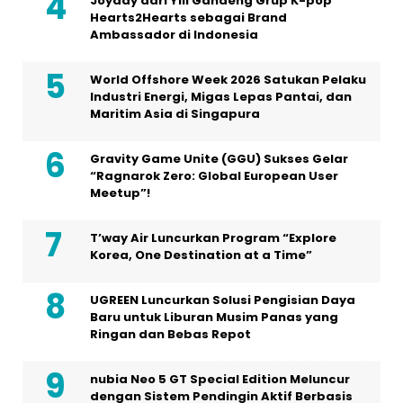
Joyday dari Yili Gandeng Grup K-pop
Hearts2Hearts sebagai Brand
Ambassador di Indonesia
World Offshore Week 2026 Satukan Pelaku
Industri Energi, Migas Lepas Pantai, dan
Maritim Asia di Singapura
Gravity Game Unite (GGU) Sukses Gelar
“Ragnarok Zero: Global European User
Meetup”!
T’way Air Luncurkan Program “Explore
Korea, One Destination at a Time”
UGREEN Luncurkan Solusi Pengisian Daya
Baru untuk Liburan Musim Panas yang
Ringan dan Bebas Repot
nubia Neo 5 GT Special Edition Meluncur
dengan Sistem Pendingin Aktif Berbasis