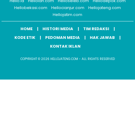
Hello.id
Helloidn.com
Helloseleb.com
Hellodepok.com
Hellobekasi.com
Hellocianjur.com
Hellojateng.com
Hellojatim.com
HOME
HISTORI MEDIA
TIM REDAKSI
KODE ETIK
PEDOMAN MEDIA
HAK JAWAB
KONTAK IKLAN
COPYRIGHT © 2026 HELLOJATENG.COM - ALL RIGHTS RESERVED