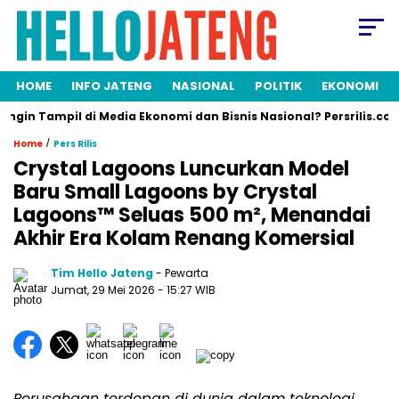
HOME
INFO JATENG
NASIONAL
POLITIK
EKONOMI
mpil di Media Ekonomi dan Bisnis Nasional? Persrilis.com Siap Pub
/
Home
Pers Rilis
Crystal Lagoons Luncurkan Model
Baru Small Lagoons by Crystal
Lagoons™ Seluas 500 m², Menandai
Akhir Era Kolam Renang Komersial
Tim Hello Jateng
- Pewarta
Jumat, 29 Mei 2026
- 15:27 WIB
Perusahaan terdepan di dunia dalam teknologi