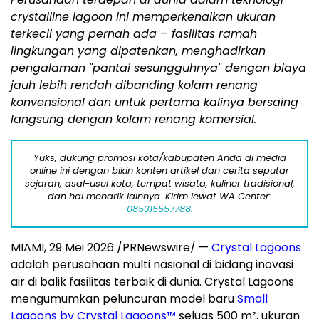
crystalline lagoon ini memperkenalkan ukuran
terkecil yang pernah ada – fasilitas ramah
lingkungan yang dipatenkan, menghadirkan
pengalaman "pantai sesungguhnya" dengan biaya
jauh lebih rendah dibanding kolam renang
konvensional dan untuk pertama kalinya bersaing
langsung dengan kolam renang komersial.
Yuks, dukung promosi kota/kabupaten Anda di media
online ini dengan bikin konten artikel dan cerita seputar
sejarah, asal-usul kota, tempat wisata, kuliner tradisional,
dan hal menarik lainnya. Kirim lewat WA Center:
085315557788.
MIAMI
,
29 Mei 2026
/PRNewswire/ —
Crystal Lagoons
adalah perusahaan multi nasional di bidang inovasi
air di balik fasilitas terbaik di dunia. Crystal Lagoons
mengumumkan peluncuran model baru
Small
Lagoons by Crystal Lagoons™
seluas 500 m², ukuran