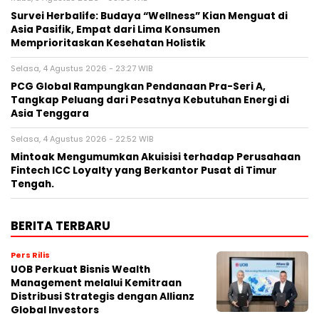
Survei Herbalife: Budaya “Wellness” Kian Menguat di
Asia Pasifik, Empat dari Lima Konsumen
Memprioritaskan Kesehatan Holistik
Selasa, 4 Agustus 2026 - 23:27 WIB
PCG Global Rampungkan Pendanaan Pra-Seri A,
Tangkap Peluang dari Pesatnya Kebutuhan Energi di
Asia Tenggara
Selasa, 4 Agustus 2026 - 22:52 WIB
Mintoak Mengumumkan Akuisisi terhadap Perusahaan
Fintech ICC Loyalty yang Berkantor Pusat di Timur
Tengah.
BERITA TERBARU
Pers Rilis
UOB Perkuat Bisnis Wealth
Management melalui Kemitraan
Distribusi Strategis dengan Allianz
Global Investors