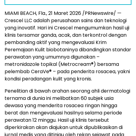
MIAMI BEACH, Fla.
,
21 Maret 2026
/PRNewswire/ —
Crescel LLC adalah perusahaan sains dan teknologi
yang inovatif. Hari ini Crescel mengumumkan hasil uji
klinis tersamar ganda, acak, dan terkontrol dengan
pembanding aktif yang mengevaluasi Krim
Peremajaan Kulit biobotaninya dibandingkan standar
perawatan yang umumnya digunakan –
metronidazole topikal (Metrocream
®
) bersama
pelembab CeraVe
®
– pada penderita rosacea, yakni
kondisi peradangan kulit yang kronis.
Penelitian di bawah arahan seorang ahli dermatologi
ternama di dunia ini melibatkan 60 subjek usia
dewasa yang menderita rosacea ringan hingga
berat dan mengevaluasi hasilnya selama periode
perawatan 12 minggu. Hasil uji klinis tersebut
diperkirakan akan diajukan untuk dipublikasikan di
jurnal medis yang ditinjau oleh rekan sejawat pada