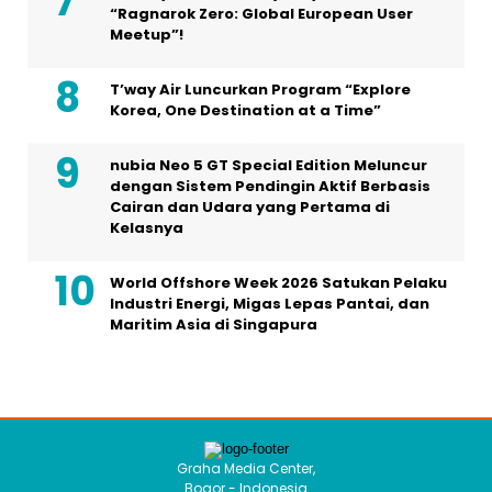
“Ragnarok Zero: Global European User
Meetup”!
T’way Air Luncurkan Program “Explore
Korea, One Destination at a Time”
nubia Neo 5 GT Special Edition Meluncur
dengan Sistem Pendingin Aktif Berbasis
Cairan dan Udara yang Pertama di
Kelasnya
World Offshore Week 2026 Satukan Pelaku
Industri Energi, Migas Lepas Pantai, dan
Maritim Asia di Singapura
Graha Media Center,
Bogor - Indonesia