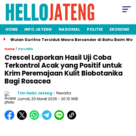
HOME
INFO JATENG
NASIONAL
POLITIK
EKONOMI
Wulan Guritno Terciduk Mesra Bersandar di Bahu Baim Won
/
Home
Pers Rilis
Crescel Laporkan Hasil Uji Coba
Terkontrol Acak yang Positif untuk
Krim Peremajaan Kulit Biobotanika
Bagi Rosacea
Tim Hello Jateng
- Pewarta
Jumat, 20 Maret 2026
- 20:10 WIB