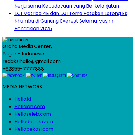
Kerja sama Kebudayaan yang Berkelanjutan
DJI Matrice 4E dan DJI Terra Petakan Lereng Es
Khumbu di Gunung Everest Selama Musim
Pendakian 2026
Graha Media Center,
Bogor - Indonesia
redaksihallo@gmail.com
+62855-7777888
MEDIA NETWORK
Hello.id
Helloidn.com
Helloseleb.com
Hellodepok.com
Hellobekasi.com