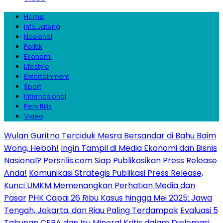
Home
Info Jateng
Nasional
Politik
Ekonomi
Lifestyle
Entertainment
Sport
Internasional
Pers Rilis
Video
Wulan Guritno Terciduk Mesra Bersandar di Bahu Baim
Wong, Heboh!
Ingin Tampil di Media Ekonomi dan Bisnis
Nasional? Persrilis.com Siap Publikasikan Press Release
Anda!
Komunikasi Strategis Publikasi Press Release,
Kunci UMKM Memenangkan Perhatian Media dan
Pasar
PHK Capai 26 Ribu Kasus hingga Mei 2025: Jawa
Tengah, Jakarta, dan Riau Paling Terdampak
Evaluasi 5
Tahunan CEPA dan Isu Mineral Kritis dalam Diplomasi