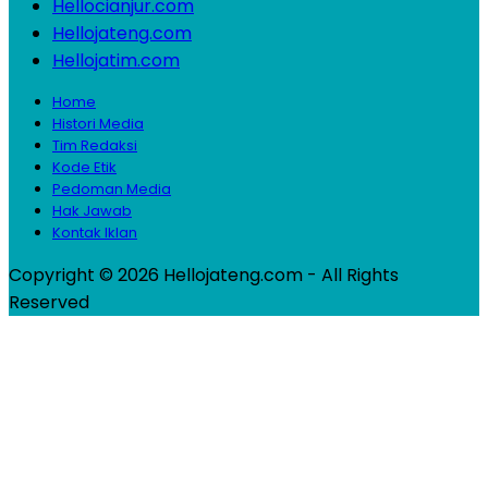
Hellocianjur.com
Hellojateng.com
Hellojatim.com
Home
Histori Media
Tim Redaksi
Kode Etik
Pedoman Media
Hak Jawab
Kontak Iklan
Copyright © 2026 Hellojateng.com - All Rights
Reserved