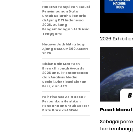
HIKSEMI Tampilkan Solusi
Penyimpanan Data
untuk Seluruh Skenario
di Ajang DTI Indonesia
2026, Dukung
Pengembangan AI di Asia
Tenggara
2026 Exhibiti
Huawei Jadi Mitra bagi
Ajang GSMA M360 ASEAN
2026
Cision Raih MarTech
Breakthrough Awards
2026 untuk Pemantauan
dan Analisis Media
Sosial, Distribusi Siaran
Pers, dan AEO
Fair Finance Asia Desak
Perbankan Hentikan
Pendanaan untuk Sektor
Pusat Manuf
Batu Bara di ASEAN
Sebagai perek
berkembang pe