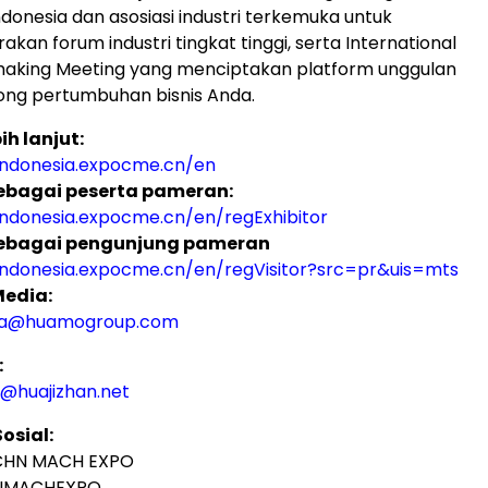
donesia dan asosiasi industri terkemuka untuk
an forum industri tingkat tinggi, serta International
aking Meeting yang menciptakan platform unggulan
ng pertumbuhan bisnis Anda.
ih lanjut:
indonesia.expocme.cn/en
ebagai peserta pameran:
indonesia.expocme.cn/en/regExhibitor
ebagai pengunjung pameran
indonesia.expocme.cn/en/regVisitor?src=pr&uis=mts
Media:
ia@huamogroup.com
:
i@huajizhan.net
osial:
CHN MACH EXPO
HNMACHEXPO