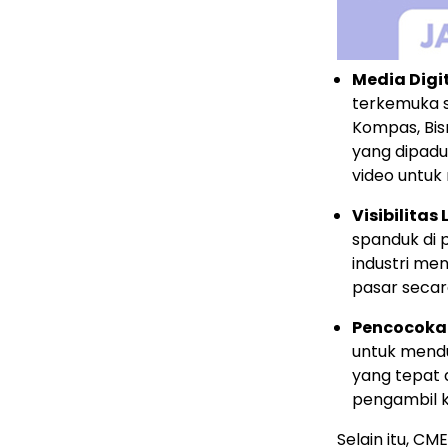
Media Digi
terkemuka s
Kompas, Bisn
yang dipad
video untuk 
Visibilitas 
spanduk di 
industri me
pasar secara
Pencocoka
untuk mendu
yang tepat 
pengambil 
Selain itu, C