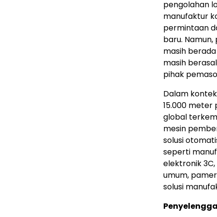
pengolahan lo
manufaktur ko
permintaan dar
baru. Namun, 
masih berada
masih berasal
pihak pemasok
Dalam konteks
15.000 meter 
global terke
mesin pembent
solusi otomati
seperti manuf
elektronik 3C
umum, pamera
solusi manufa
Penyelengga