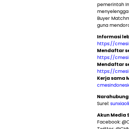
pemerintah In
menyelenggarak
Buyer Matchm
guna mendoro
Informasi leb
https://cmes
Mendaftar s
https://cmes
Mendaftar s
https://cmes
Kerja sama 
cmesindones
Narahubung
Surel:
sunxiaol
Akun Media S
Facebook: @
Twitter: @C