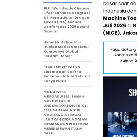
besar saat de
16th Worldwide Chinese
Indonesia de
Life Insurance Congress
Machine Tool
& International Dragon
Award (IDA) Annual
Juli 2026
di
N
Conference 2026 Resmi
Digelar
(NICE), Jakar
Himel Hadirkan Visi
Hunian Modern melalui
Yuks, dukung
Kampanye Global
konten arti
“Dream Home”
kuliner 
FAMILIARITÉ: Ketika
Sinema dan Sastra
Bertemu dalam Sebuah
Karya Puitis
MONDEVITA
MENGAKUISISI SAHAM
MAYORITAS DI
UNDERSCORE DISTRICT,
PERUSAHAAN INDUK
MAGLIANO, SEBAGAI
LANGKAH KEDUA DALAM
MEMBANGUN PLATFORM
MEREK MEWAH ITALIA
BARU