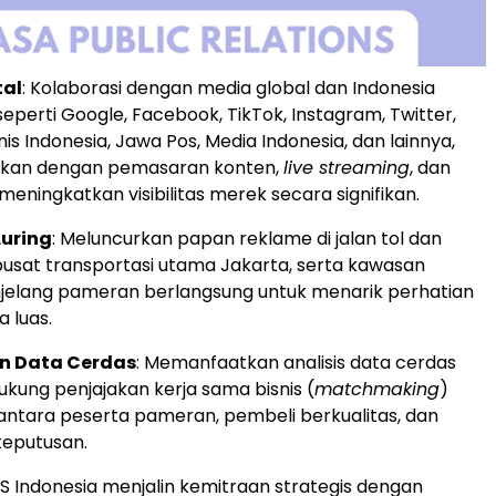
tal
: Kolaborasi dengan media global dan Indonesia
eperti Google, Facebook, TikTok, Instagram, Twitter,
is Indonesia, Jawa Pos, Media Indonesia, dan lainnya,
ukan dengan pemasaran konten,
live streaming
, dan
meningkatkan visibilitas merek secara signifikan.
Luring
: Meluncurkan papan reklame di jalan tol dan
pusat transportasi utama Jakarta, serta kawasan
njelang pameran berlangsung untuk menarik perhatian
 luas.
n Data Cerdas
: Memanfaatkan analisis data cerdas
kung penjajakan kerja sama bisnis (
matchmaking
)
antara peserta pameran, pembeli berkualitas, dan
keputusan.
MES Indonesia menjalin kemitraan strategis dengan