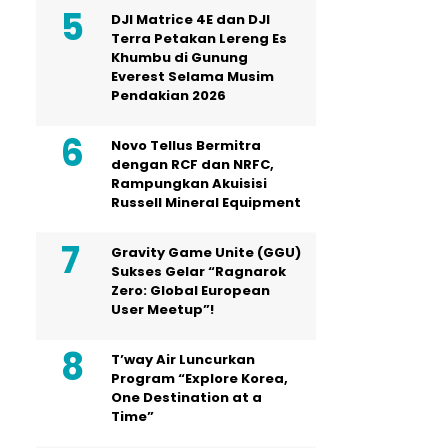
DJI Matrice 4E dan DJI
Terra Petakan Lereng Es
Khumbu di Gunung
Everest Selama Musim
Pendakian 2026
Novo Tellus Bermitra
dengan RCF dan NRFC,
Rampungkan Akuisisi
Russell Mineral Equipment
Gravity Game Unite (GGU)
Sukses Gelar “Ragnarok
Zero: Global European
User Meetup”!
T’way Air Luncurkan
Program “Explore Korea,
One Destination at a
Time”