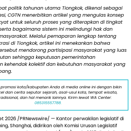
at politik tahunan utama Tiongkok, dikenal sebagai
esi, CGTN menerbitkan artikel yang mengulas konsep
yat untuk seluruh proses yang diterapkan di tingkat
 serta bagaimana sistem ini melindungi hak dan
masyarakat. Melalui pemaparan lengkap tentang
rasi di Tiongkok, artikel ini menekankan bahwa
ersebut mendorong partisipasi masyarakat yang luas
jutan sehingga keputusan pemerintahan
 kehendak kolektif dan kebutuhan masyarakat yang
bang.
 promosi kota/kabupaten Anda di media online ini dengan bikin
kel dan cerita seputar sejarah, asal-usul kota, tempat wisata,
tradisional, dan hal menarik lainnya. Kirim lewat WA Center:
085315557788.
et 2026 /PRNewswire/ — Kantor perwakilan legislatif di
ing, Shanghai, didirikan oleh Komisi Urusan Legislatif