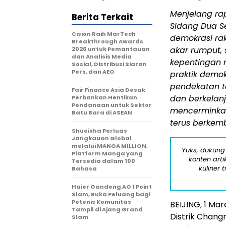
Menjelang rap
Berita Terkait
Sidang Dua S
Cision Raih MarTech
demokrasi rak
Breakthrough Awards
akar rumput,
2026 untuk Pemantauan
dan Analisis Media
kepentingan 
Sosial, Distribusi Siaran
Pers, dan AEO
praktik demok
pendekatan t
Fair Finance Asia Desak
dan berkelan
Perbankan Hentikan
Pendanaan untuk Sektor
mencerminkan
Batu Bara di ASEAN
terus berkem
Shueisha Perluas
Jangkauan Global
melalui MANGA MILLION,
Yuks, dukung
Platform Manga yang
konten arti
Tersedia dalam 100
kuliner 
Bahasa
Haier Gandeng AO 1 Point
Slam, Buka Peluang bagi
Petenis Komunitas
BEIJING, 1 Mar
Tampil di Ajang Grand
Distrik Changn
Slam