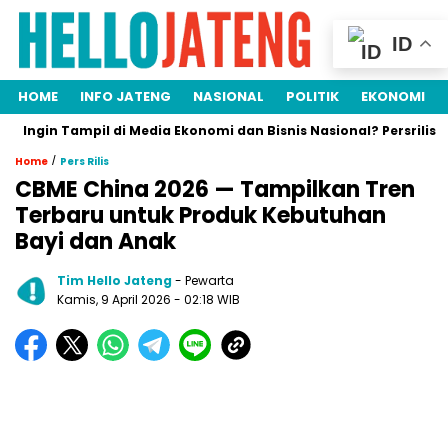
ID
HOME
INFO JATENG
NASIONAL
POLITIK
EKONOMI
gin Tampil di Media Ekonomi dan Bisnis Nasional? Persrilis.com Si
/
Home
Pers Rilis
CBME China 2026 — Tampilkan Tren
Terbaru untuk Produk Kebutuhan
Bayi dan Anak
Tim Hello Jateng
- Pewarta
Kamis, 9 April 2026
- 02:18 WIB