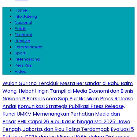
Home
Info Jateng
Nasional
Politik
Ekonomi
Lifestyle
Entertainment
Sport
Internasional
Pers Rilis
Video
Wulan Guritno Terciduk Mesra Bersandar di Bahu Baim
Wong, Heboh!
Ingin Tampil di Media Ekonomi dan Bisnis
Nasional? Persrilis.com Siap Publikasikan Press Release
Anda!
Komunikasi Strategis Publikasi Press Release,
Kunci UMKM Memenangkan Perhatian Media dan
Pasar
PHK Capai 26 Ribu Kasus hingga Mei 2025: Jawa
Tengah, Jakarta, dan Riau Paling Terdampak
Evaluasi 5
Tahunan CEPA dan Isu Mineral Kritis dalam Diplomasi