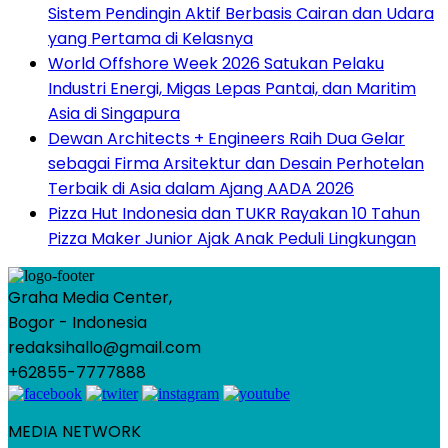
Sistem Pendingin Aktif Berbasis Cairan dan Udara
yang Pertama di Kelasnya
World Offshore Week 2026 Satukan Pelaku
Industri Energi, Migas Lepas Pantai, dan Maritim
Asia di Singapura
Dewan Architects + Engineers Raih Dua Gelar
sebagai Firma Arsitektur dan Desain Perhotelan
Terbaik di Asia dalam Ajang AADA 2026
Pizza Hut Indonesia dan TUKR Rayakan 10 Tahun
Pizza Maker Junior Ajak Anak Peduli Lingkungan
Graha Media Center,
Bogor - Indonesia
redaksihallo@gmail.com
+62855-7777888
MEDIA NETWORK