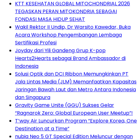
KTT KESEHATAN GLOBAL MITOCHONDRIAL 2026
TEGASKAN PERAN MITOKONDRIA SEBAGAI
FONDASI MASA HIDUP SEHAT
Wakil Rektor II Undip, Dr Warsito Kawedar, Buka
Acara Workshop Pengembangan Lembaga
Sertifikasi Profesi
Joyday dari Yili Gandeng Grup K-pop
Hearts2Hearts sebagai Brand Ambassador di
Indonesia
Solusi Optik dan DCI Ribbon Memungkinkan PT
Jala Lintas Media (JLM) Memanfaatkan Kapasitas
Jaringan Bawah Laut dan Metro Antara Indonesia
dan Singapura
Gravity Game Unite (GGU) Sukses Gelar
“Ragnarok Zero: Global European User Meetup”!
T’way Air Luncurkan Program “Explore Korea, One
Destination at a Time”
nubia Neo 5 GT Special Edition Meluncur dengan