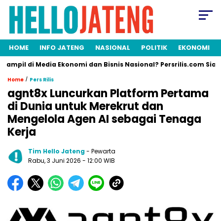
HOME
INFO JATENG
NASIONAL
POLITIK
EKONOMI
 di Media Ekonomi dan Bisnis Nasional? Persrilis.com Siap Publik
/
Home
Pers Rilis
agnt8x Luncurkan Platform Pertama
di Dunia untuk Merekrut dan
Mengelola Agen AI sebagai Tenaga
Kerja
Tim Hello Jateng
- Pewarta
Rabu, 3 Juni 2026
- 12:00 WIB