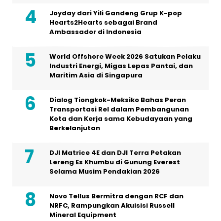
Joyday dari Yili Gandeng Grup K-pop
Hearts2Hearts sebagai Brand
Ambassador di Indonesia
World Offshore Week 2026 Satukan Pelaku
Industri Energi, Migas Lepas Pantai, dan
Maritim Asia di Singapura
Dialog Tiongkok-Meksiko Bahas Peran
Transportasi Rel dalam Pembangunan
Kota dan Kerja sama Kebudayaan yang
Berkelanjutan
DJI Matrice 4E dan DJI Terra Petakan
Lereng Es Khumbu di Gunung Everest
Selama Musim Pendakian 2026
Novo Tellus Bermitra dengan RCF dan
NRFC, Rampungkan Akuisisi Russell
Mineral Equipment