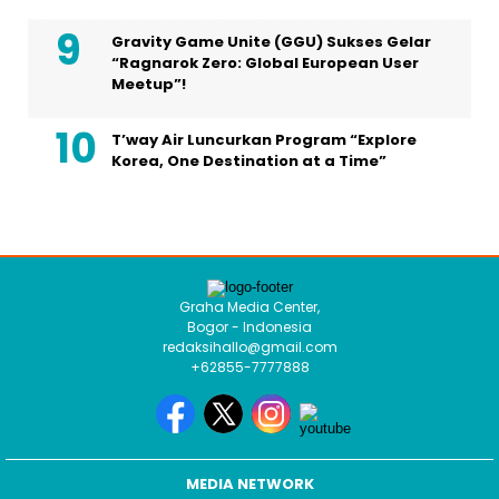
Gravity Game Unite (GGU) Sukses Gelar
“Ragnarok Zero: Global European User
Meetup”!
T’way Air Luncurkan Program “Explore
Korea, One Destination at a Time”
Graha Media Center,
Bogor - Indonesia
redaksihallo@gmail.com
+62855-7777888
MEDIA NETWORK