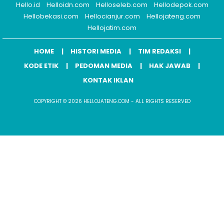
Hello.id
Helloidn.com
Helloseleb.com
Hellodepok.com
Hellobekasi.com
Hellocianjur.com
Hellojateng.com
Hellojatim.com
HOME
HISTORI MEDIA
TIM REDAKSI
KODE ETIK
PEDOMAN MEDIA
HAK JAWAB
KONTAK IKLAN
COPYRIGHT © 2026 HELLOJATENG.COM - ALL RIGHTS RESERVED