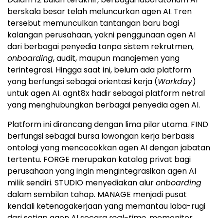
berskala besar telah meluncurkan agen AI. Tren
tersebut memunculkan tantangan baru bagi
kalangan perusahaan, yakni penggunaan agen AI
dari berbagai penyedia tanpa sistem rekrutmen,
onboarding
, audit, maupun manajemen yang
terintegrasi. Hingga saat ini, belum ada platform
yang berfungsi sebagai orientasi kerja (
Workday
)
untuk agen AI. agnt8x hadir sebagai platform netral
yang menghubungkan berbagai penyedia agen AI.
Platform ini dirancang dengan lima pilar utama. FIND
berfungsi sebagai bursa lowongan kerja berbasis
ontologi yang mencocokkan agen AI dengan jabatan
tertentu. FORGE merupakan katalog privat bagi
perusahaan yang ingin mengintegrasikan agen AI
milik sendiri. STUDIO menyediakan alur
onboarding
dalam sembilan tahap. MANAGE menjadi pusat
kendali ketenagakerjaan yang memantau laba-rugi
dari setiap agen AI secara
real-time
, memonitor