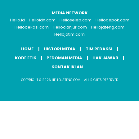
MEDIA NETWORK
Hello.id
Helloidn.com
Helloseleb.com
Hellodepok.com
Hellobekasi.com
Hellocianjur.com
Hellojateng.com
Hellojatim.com
HOME
HISTORI MEDIA
TIM REDAKSI
KODE ETIK
PEDOMAN MEDIA
HAK JAWAB
KONTAK IKLAN
COPYRIGHT © 2026 HELLOJATENG.COM - ALL RIGHTS RESERVED