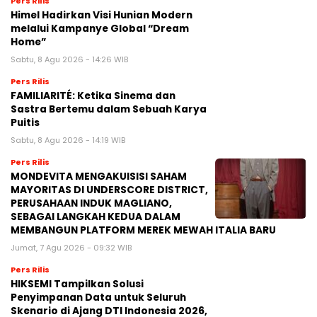
Pers Rilis
Himel Hadirkan Visi Hunian Modern
melalui Kampanye Global “Dream
Home”
Sabtu, 8 Agu 2026 - 14:26 WIB
Pers Rilis
FAMILIARITÉ: Ketika Sinema dan
Sastra Bertemu dalam Sebuah Karya
Puitis
Sabtu, 8 Agu 2026 - 14:19 WIB
Pers Rilis
MONDEVITA MENGAKUISISI SAHAM
MAYORITAS DI UNDERSCORE DISTRICT,
PERUSAHAAN INDUK MAGLIANO,
SEBAGAI LANGKAH KEDUA DALAM
MEMBANGUN PLATFORM MEREK MEWAH ITALIA BARU
Jumat, 7 Agu 2026 - 09:32 WIB
Pers Rilis
HIKSEMI Tampilkan Solusi
Penyimpanan Data untuk Seluruh
Skenario di Ajang DTI Indonesia 2026,