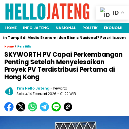
ID
HOME
INFO JATENG
NASIONAL
POLITIK
EKONOMI
mpil di Media Ekonomi dan Bisnis Nasional? Persrilis.com Siap Pub
/
Home
Pers Rilis
SKYWORTH PV Capai Perkembangan
Penting Setelah Menyelesaikan
Proyek PV Terdistribusi Pertama di
Hong Kong
Tim Hello Jateng
- Pewarta
Sabtu, 14 Februari 2026
- 01:22 WIB